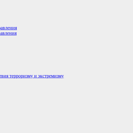
равления
равления
вия терроризму и экстремизму