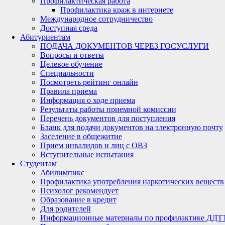
Профилактическая работа
Профилактика краж в интернете
Международное сотрудничество
Доступная среда
Абитуриентам
ПОДАЧА ДОКУМЕНТОВ ЧЕРЕЗ ГОСУСЛУГИ
Вопросы и ответы
Целевое обучение
Специальности
Посмотреть рейтинг онлайн
Правила приема
Информация о ходе приема
Результаты работы приемной комиссии
Перечень документов для поступления
Бланк для подачи документов на электронную почту
Заселение в общежитие
Прием инвалидов и лиц с ОВЗ
Вступительные испытания
Студентам
Абилимпикс
Профилактика употребления наркотических веществ
Психолог рекомендует
Образование в кредит
Для родителей
Информационные материалы по профилактике ДДТ