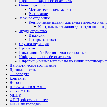
Противопожарная безопасность
Очное отделение
Методические рекомендации
Расписание
Заочное отделение
Контрольные задания для энергетического нап
Контрольные задания для нефтяного нап
Трудоустройство
Вакансии
Центры занятости
Служба медиации
Практика
Цикл занятий «Россия – мои горизонты»
Информационная безопасность
Информационные материалы по линии противодейст
Патриотическое воспитание
Преподавателям
О Колледже
Контакты
Новости
ПРОФЕССИОНАЛЫ
75 лет УТЭК
МЦПК
ФП Профессионалитет
БФ «Наш колледж»