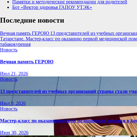
Памятки и методические рекомендации для родителей
Бот «Вектор здоровья ГАПОУ УТЭК»
Последние новости
Вечная память ГЕРОЮ
13 представителей из учебных организац
Татарстане.
Мастер-класс по оказанию первой медицинской пом
табакокурения
Новость
Вечная память ГЕРОЮ
Июл 21, 2026
Новость
13 представителей из учебных организаций страны стали уча
Июл 9, 2026
Новость
Мастер-класс по оказанию первой медицинской помощи в бо
Июн 30, 2026