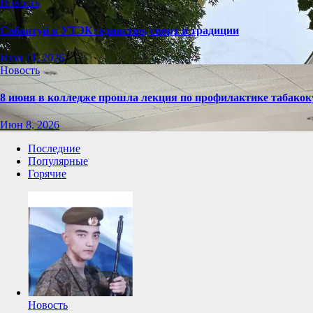
Новость
Сабантуй в УТЭК: единство, спорт и традиции
Июн 11, 2026
Новость
8 июня в колледже прошла лекция по профилактике табако
Июн 8, 2026
Последние
Популярные
Горячие
Новость