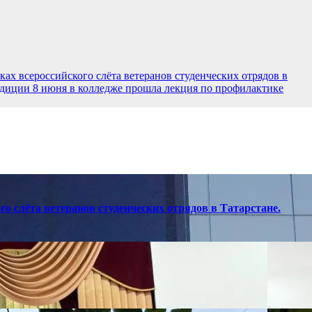
ах всероссийского слёта ветеранов студенческих отрядов в
адиции
8 июня в колледже прошла лекция по профилактике
о слёта ветеранов студенческих отрядов в Татарстане.