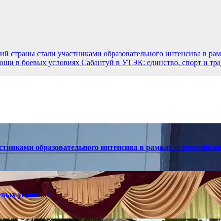
ий страны стали участниками образовательного интенсива в рамк
ощи в боевых условиях
Сабантуй в УТЭК: единство, спорт и тр
стниками образовательного интенсива в рамках всероссийског
евых условиях