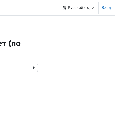
Русский ‎(ru)‎
Вход
т (по