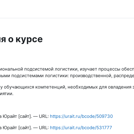
я о курсе
нальной подсистемой логистики, изучает процессы обесп
льными подсистемами логистики: производственной, рас
 обучающихся компетенций, необходимых для овладения з
иятии.
а Юрайт [сайт]. — URL:
https://urait.ru/bcode/509730
а Юрайт [сайт]. — URL:
https://urait.ru/bcode/531777