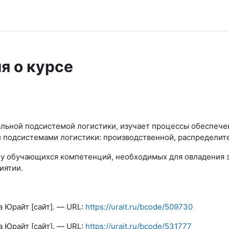
я о курсе
альной подсистемой логистики, изучает процессы обеспеч
ми подсистемами логистики: производственной, распре
 обучающихся компетенций, необходимых для овладения з
иятии.
а Юрайт [сайт]. — URL:
https://urait.ru/bcode/509730
а Юрайт [сайт]. — URL:
https://urait.ru/bcode/531777